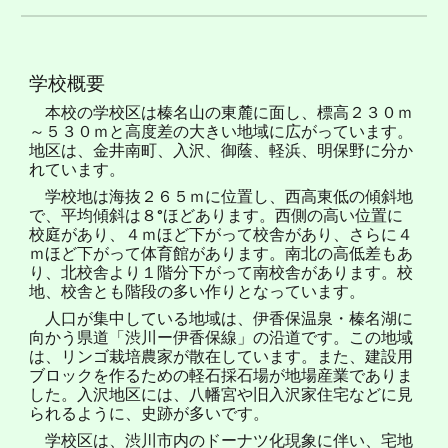
学校概要
本校の学校区は榛名山の東麓に面し、標高２３０ｍ
～５３０ｍと高度差の大きい地域に広がっています。
地区は、金井南町、入沢、御蔭、軽浜、明保野に分か
れています。
学校地は海抜２６５ｍに位置し、西高東低の傾斜地
で、平均傾斜は８°ほどあります。西側の高い位置に
校庭があり、４ｍほど下がって校舎があり、さらに４
ｍほど下がって体育館があります。南北の高低差もあ
り、北校舎より１階分下がって南校舎があります。校
地、校舎とも階段の多い作りとなっています。
人口が集中している地域は、伊香保温泉・榛名湖に
向かう県道「渋川ー伊香保線」の沿道です。この地域
は、リンゴ栽培農家が散在しています。また、建設用
ブロックを作るための軽石採石場が地場産業でありま
した。入沢地区には、八幡宮や旧入沢家住宅などに見
られるように、史跡が多いです。
学校区は、渋川市内のドーナツ化現象に伴い、宅地